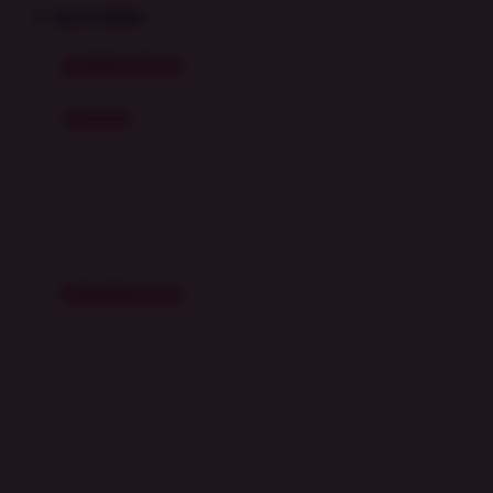
SLOT77 RESMI
Azetabio
produk terbaru
B
aksesoris
Baabaasheepz
tas
Babiators
kacamata
Baby Dove
aksesoris rambut
Baby Jogger
Baby Rovega
kebutuhan bayi
Babybee
pakaian tidur
Banana Boat
set & terusan
Banz
piyama
Barbie
bodysuits
Beaba