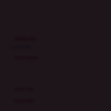
Dae Organics
setelan
Docare
jaket
Doona
pakaian dalam
Down To Earth
Drew
pakaian tidur
Dr. Brown's
SLOT GACOR
E
kereta dorong
ELC
bayi baru lahir
Ergobaby
usia 6 bulan+
Expert Care
koper anak
Ezyroller
kursi mobil
F
0-13 Kg