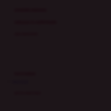
Joie
pengolah makanan
Joolz
Jujube
makanan & multivitamin
K
alat menyusui
Kiddycuts
pompa asi
Kumon
penyimpanan asi
L
cooler bags
Leapfrog
kursi makan
Leclerc
SITUS SLOT
Lee Vierra
Lillebaby
perawatan bayi
Little Bird Told Me
perawatan kulit
Little Miss Janis
Sunscreen