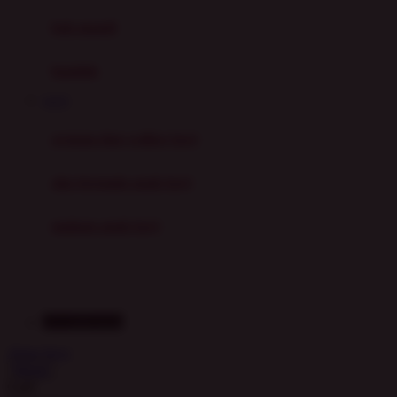
Moby
bak mandi
Momami
handuk
Mothercare
SLOT
Mustela
ayunan dan walker bayi
My Buddy Tag
My K
alas bermain anak bayi
N
mainan anak bayi
Naif
mothercare toys
Nike
elc toys
Nordic Natural
OVODEWA8
Nuby
Akun Saya
Nuna
Masuk
Cari