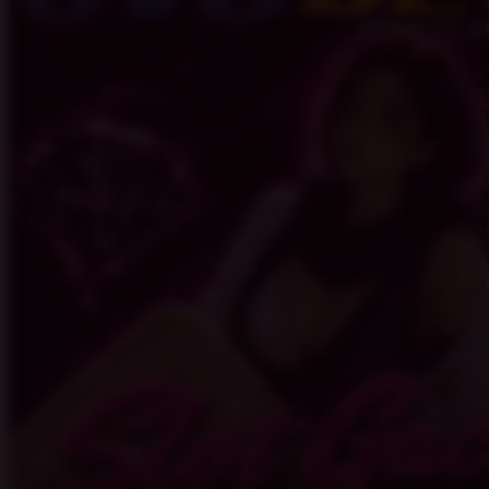
Squishmallows
Starbooks
Stick-O
Stokke
Sudocrem
Sumimo
Sunnylife
Sun-Staches
Swimava
T
Tommee Tippee
Trunki
Tutti Bambini