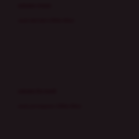
pakaian renang
Bumkins
anak laki-laki (18bln-8thn)
C
atasan
Cetaphil
bawahan
Chicco
setelan
Childlife
jaket
Clevamama
pakaian dalam
Cocolatte
Cottonseeds
pakaian ibu hamil
Cozy N Safe
anak perempuan (18bln-8thn)
Crane
atasan
Cybex
bawahan
D
gaun